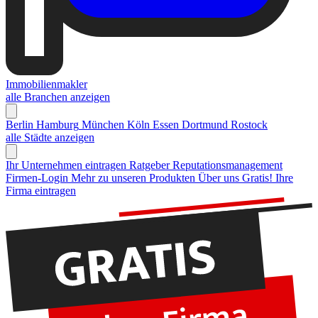
Immobilienmakler
alle Branchen anzeigen
Berlin
Hamburg
München
Köln
Essen
Dortmund
Rostock
alle Städte anzeigen
Ihr Unternehmen eintragen
Ratgeber Reputationsmanagement
Firmen-Login
Mehr zu unseren Produkten
Über uns
Gratis! Ihre
Firma eintragen