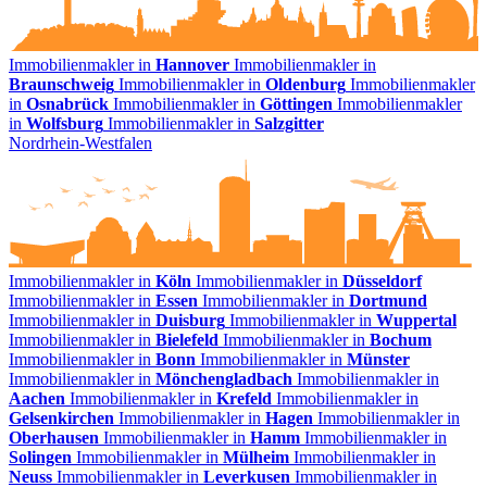
Immobilienmakler in
Hannover
Immobilienmakler in
Braunschweig
Immobilienmakler in
Oldenburg
Immobilienmakler
in
Osnabrück
Immobilienmakler in
Göttingen
Immobilienmakler
in
Wolfsburg
Immobilienmakler in
Salzgitter
Nordrhein-Westfalen
Immobilienmakler in
Köln
Immobilienmakler in
Düsseldorf
Immobilienmakler in
Essen
Immobilienmakler in
Dortmund
Immobilienmakler in
Duisburg
Immobilienmakler in
Wuppertal
Immobilienmakler in
Bielefeld
Immobilienmakler in
Bochum
Immobilienmakler in
Bonn
Immobilienmakler in
Münster
Immobilienmakler in
Mönchengladbach
Immobilienmakler in
Aachen
Immobilienmakler in
Krefeld
Immobilienmakler in
Gelsenkirchen
Immobilienmakler in
Hagen
Immobilienmakler in
Oberhausen
Immobilienmakler in
Hamm
Immobilienmakler in
Solingen
Immobilienmakler in
Mülheim
Immobilienmakler in
Neuss
Immobilienmakler in
Leverkusen
Immobilienmakler in