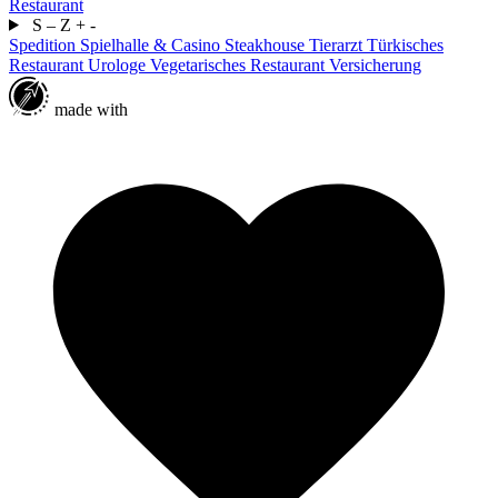
Restaurant
S – Z
+
-
Spedition
Spielhalle & Casino
Steakhouse
Tierarzt
Türkisches
Restaurant
Urologe
Vegetarisches Restaurant
Versicherung
made with