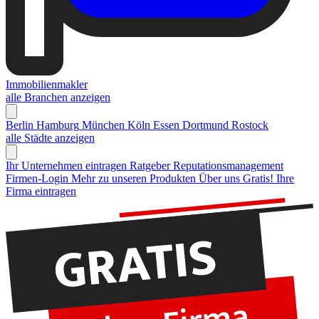
Immobilienmakler
alle Branchen anzeigen
Berlin
Hamburg
München
Köln
Essen
Dortmund
Rostock
alle Städte anzeigen
Ihr Unternehmen eintragen
Ratgeber Reputationsmanagement
Firmen-Login
Mehr zu unseren Produkten
Über uns
Gratis! Ihre
Firma eintragen