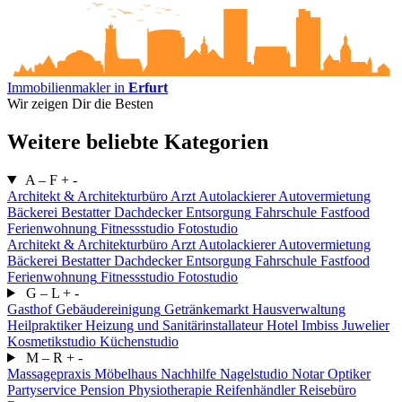
Immobilienmakler in
Erfurt
Wir zeigen Dir die Besten
Weitere beliebte Kategorien
A – F
+
-
Architekt & Architekturbüro
Arzt
Autolackierer
Autovermietung
Bäckerei
Bestatter
Dachdecker
Entsorgung
Fahrschule
Fastfood
Ferienwohnung
Fitnessstudio
Fotostudio
Architekt & Architekturbüro
Arzt
Autolackierer
Autovermietung
Bäckerei
Bestatter
Dachdecker
Entsorgung
Fahrschule
Fastfood
Ferienwohnung
Fitnessstudio
Fotostudio
G – L
+
-
Gasthof
Gebäudereinigung
Getränkemarkt
Hausverwaltung
Heilpraktiker
Heizung und Sanitärinstallateur
Hotel
Imbiss
Juwelier
Kosmetikstudio
Küchenstudio
M – R
+
-
Massagepraxis
Möbelhaus
Nachhilfe
Nagelstudio
Notar
Optiker
Partyservice
Pension
Physiotherapie
Reifenhändler
Reisebüro