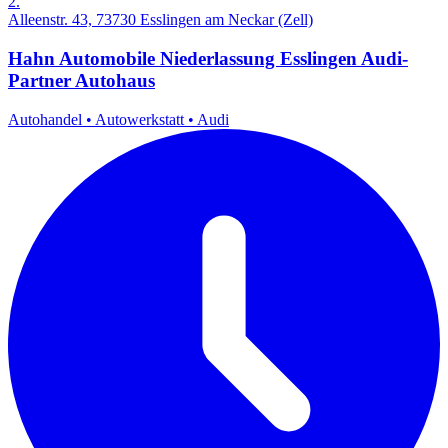
2.
Alleenstr. 43, 73730 Esslingen am Neckar (Zell)
Hahn Automobile Niederlassung Esslingen Audi-
Partner Autohaus
Autohandel
•
Autowerkstatt
•
Audi