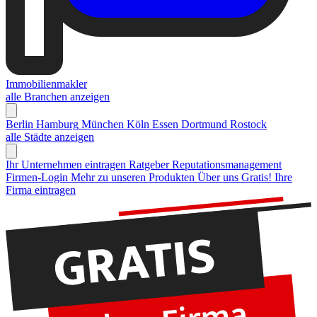
Immobilienmakler
alle Branchen anzeigen
Berlin
Hamburg
München
Köln
Essen
Dortmund
Rostock
alle Städte anzeigen
Ihr Unternehmen eintragen
Ratgeber Reputationsmanagement
Firmen-Login
Mehr zu unseren Produkten
Über uns
Gratis! Ihre
Firma eintragen