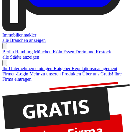
Immobilienmakler
alle Branchen anzeigen
Berlin
Hamburg
München
Köln
Essen
Dortmund
Rostock
alle Städte anzeigen
Ihr Unternehmen eintragen
Ratgeber Reputationsmanagement
Firmen-Login
Mehr zu unseren Produkten
Über uns
Gratis! Ihre
Firma eintragen