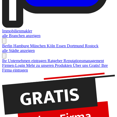
Immobilienmakler
alle Branchen anzeigen
Berlin
Hamburg
München
Köln
Essen
Dortmund
Rostock
alle Städte anzeigen
Ihr Unternehmen eintragen
Ratgeber Reputationsmanagement
Firmen-Login
Mehr zu unseren Produkten
Über uns
Gratis! Ihre
Firma eintragen