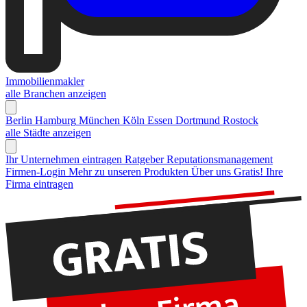
Immobilienmakler
alle Branchen anzeigen
Berlin
Hamburg
München
Köln
Essen
Dortmund
Rostock
alle Städte anzeigen
Ihr Unternehmen eintragen
Ratgeber Reputationsmanagement
Firmen-Login
Mehr zu unseren Produkten
Über uns
Gratis! Ihre
Firma eintragen