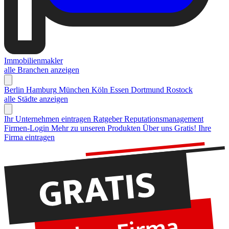
Immobilienmakler
alle Branchen anzeigen
Berlin
Hamburg
München
Köln
Essen
Dortmund
Rostock
alle Städte anzeigen
Ihr Unternehmen eintragen
Ratgeber Reputationsmanagement
Firmen-Login
Mehr zu unseren Produkten
Über uns
Gratis! Ihre
Firma eintragen