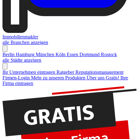
Immobilienmakler
alle Branchen anzeigen
Berlin
Hamburg
München
Köln
Essen
Dortmund
Rostock
alle Städte anzeigen
Ihr Unternehmen eintragen
Ratgeber Reputationsmanagement
Firmen-Login
Mehr zu unseren Produkten
Über uns
Gratis! Ihre
Firma eintragen