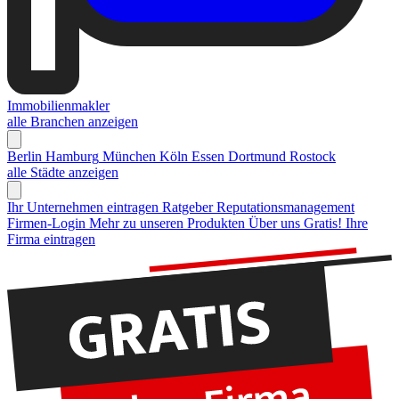
Immobilienmakler
alle Branchen anzeigen
Berlin
Hamburg
München
Köln
Essen
Dortmund
Rostock
alle Städte anzeigen
Ihr Unternehmen eintragen
Ratgeber Reputationsmanagement
Firmen-Login
Mehr zu unseren Produkten
Über uns
Gratis! Ihre
Firma eintragen