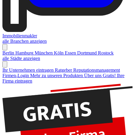
Immobilienmakler
alle Branchen anzeigen
Berlin
Hamburg
München
Köln
Essen
Dortmund
Rostock
alle Städte anzeigen
Ihr Unternehmen eintragen
Ratgeber Reputationsmanagement
Firmen-Login
Mehr zu unseren Produkten
Über uns
Gratis! Ihre
Firma eintragen