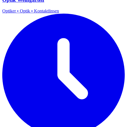
Optiker
•
Optik
•
Kontaktlinsen