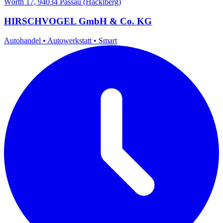
Wörth 17, 94034 Passau (Hacklberg)
HIRSCHVOGEL GmbH & Co. KG
Autohandel
•
Autowerkstatt
•
Smart