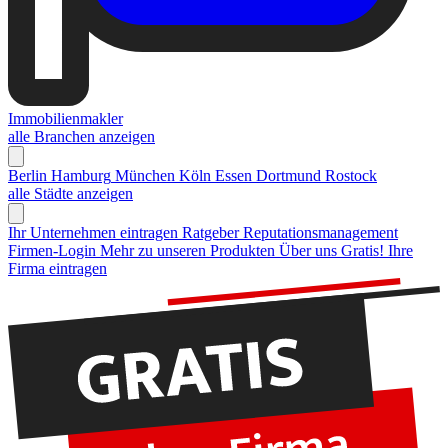
Immobilienmakler
alle Branchen anzeigen
Berlin
Hamburg
München
Köln
Essen
Dortmund
Rostock
alle Städte anzeigen
Ihr Unternehmen eintragen
Ratgeber Reputationsmanagement
Firmen-Login
Mehr zu unseren Produkten
Über uns
Gratis! Ihre
Firma eintragen