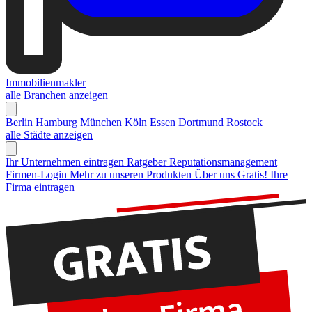
Immobilienmakler
alle Branchen anzeigen
Berlin
Hamburg
München
Köln
Essen
Dortmund
Rostock
alle Städte anzeigen
Ihr Unternehmen eintragen
Ratgeber Reputationsmanagement
Firmen-Login
Mehr zu unseren Produkten
Über uns
Gratis! Ihre
Firma eintragen