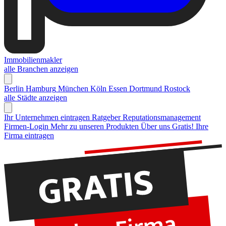
Immobilienmakler
alle Branchen anzeigen
Berlin
Hamburg
München
Köln
Essen
Dortmund
Rostock
alle Städte anzeigen
Ihr Unternehmen eintragen
Ratgeber Reputationsmanagement
Firmen-Login
Mehr zu unseren Produkten
Über uns
Gratis! Ihre
Firma eintragen