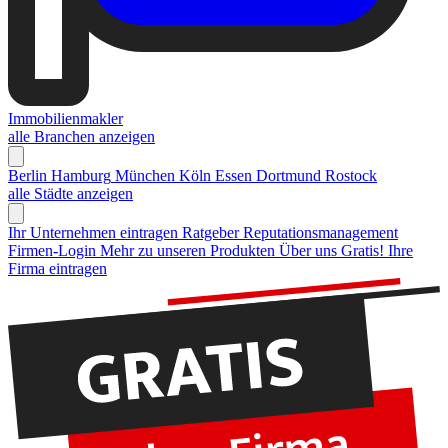
Immobilienmakler
alle Branchen anzeigen
Berlin
Hamburg
München
Köln
Essen
Dortmund
Rostock
alle Städte anzeigen
Ihr Unternehmen eintragen
Ratgeber Reputationsmanagement
Firmen-Login
Mehr zu unseren Produkten
Über uns
Gratis! Ihre
Firma eintragen