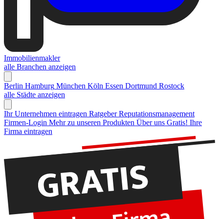
Immobilienmakler
alle Branchen anzeigen
Berlin
Hamburg
München
Köln
Essen
Dortmund
Rostock
alle Städte anzeigen
Ihr Unternehmen eintragen
Ratgeber Reputationsmanagement
Firmen-Login
Mehr zu unseren Produkten
Über uns
Gratis! Ihre
Firma eintragen