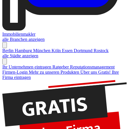
Immobilienmakler
alle Branchen anzeigen
Berlin
Hamburg
München
Köln
Essen
Dortmund
Rostock
alle Städte anzeigen
Ihr Unternehmen eintragen
Ratgeber Reputationsmanagement
Firmen-Login
Mehr zu unseren Produkten
Über uns
Gratis! Ihre
Firma eintragen