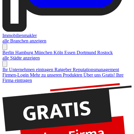
Immobilienmakler
alle Branchen anzeigen
Berlin
Hamburg
München
Köln
Essen
Dortmund
Rostock
alle Städte anzeigen
Ihr Unternehmen eintragen
Ratgeber Reputationsmanagement
Firmen-Login
Mehr zu unseren Produkten
Über uns
Gratis! Ihre
Firma eintragen