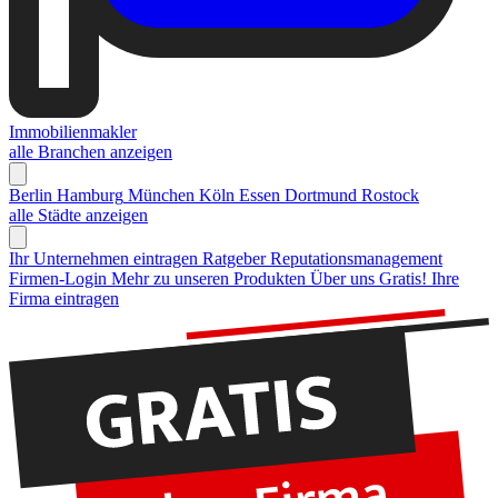
Immobilienmakler
alle Branchen anzeigen
Berlin
Hamburg
München
Köln
Essen
Dortmund
Rostock
alle Städte anzeigen
Ihr Unternehmen eintragen
Ratgeber Reputationsmanagement
Firmen-Login
Mehr zu unseren Produkten
Über uns
Gratis! Ihre
Firma eintragen