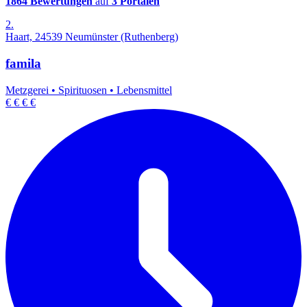
1864 Bewertungen
auf
3 Portalen
2.
Haart, 24539 Neumünster (Ruthenberg)
famila
Metzgerei
•
Spirituosen
•
Lebensmittel
€
€
€
€