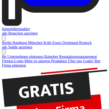
Immobilienmakler
alle Branchen anzeigen
Berlin
Hamburg
München
Köln
Essen
Dortmund
Rostock
alle Städte anzeigen
Ihr Unternehmen eintragen
Ratgeber Reputationsmanagement
Firmen-Login
Mehr zu unseren Produkten
Über uns
Gratis! Ihre
Firma eintragen