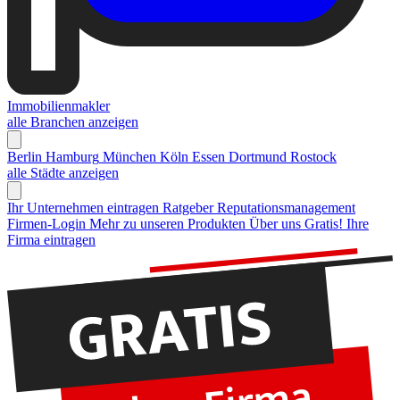
Immobilienmakler
alle Branchen anzeigen
Berlin
Hamburg
München
Köln
Essen
Dortmund
Rostock
alle Städte anzeigen
Ihr Unternehmen eintragen
Ratgeber Reputationsmanagement
Firmen-Login
Mehr zu unseren Produkten
Über uns
Gratis! Ihre
Firma eintragen