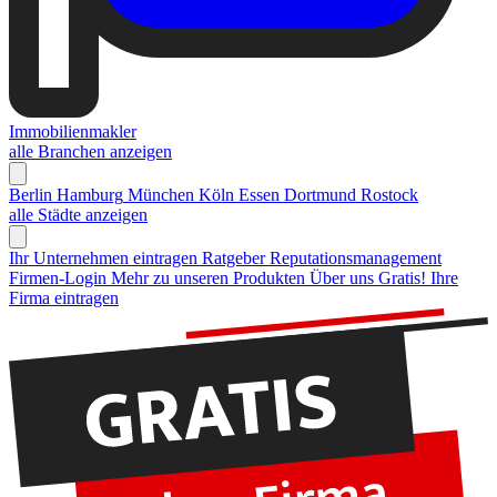
Immobilienmakler
alle Branchen anzeigen
Berlin
Hamburg
München
Köln
Essen
Dortmund
Rostock
alle Städte anzeigen
Ihr Unternehmen eintragen
Ratgeber Reputationsmanagement
Firmen-Login
Mehr zu unseren Produkten
Über uns
Gratis! Ihre
Firma eintragen