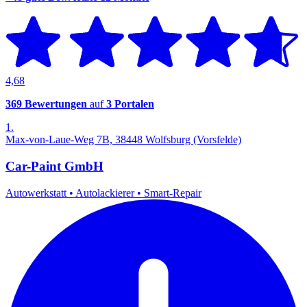
4,68
369 Bewertungen
auf
3 Portalen
1.
Max-von-Laue-Weg 7B, 38448 Wolfsburg (Vorsfelde)
Car-Paint GmbH
Autowerkstatt
•
Autolackierer
•
Smart-Repair