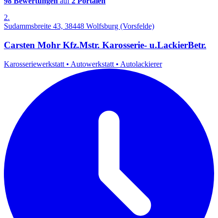
98 Bewertungen
auf
2 Portalen
2.
Sudammsbreite 43, 38448 Wolfsburg (Vorsfelde)
Carsten Mohr Kfz.Mstr. Karosserie- u.LackierBetr.
Karosseriewerkstatt
•
Autowerkstatt
•
Autolackierer