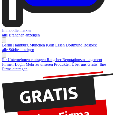
Immobilienmakler
alle Branchen anzeigen
Berlin
Hamburg
München
Köln
Essen
Dortmund
Rostock
alle Städte anzeigen
Ihr Unternehmen eintragen
Ratgeber Reputationsmanagement
Firmen-Login
Mehr zu unseren Produkten
Über uns
Gratis! Ihre
Firma eintragen