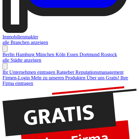
Immobilienmakler
alle Branchen anzeigen
Berlin
Hamburg
München
Köln
Essen
Dortmund
Rostock
alle Städte anzeigen
Ihr Unternehmen eintragen
Ratgeber Reputationsmanagement
Firmen-Login
Mehr zu unseren Produkten
Über uns
Gratis! Ihre
Firma eintragen