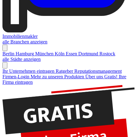
Immobilienmakler
alle Branchen anzeigen
Berlin
Hamburg
München
Köln
Essen
Dortmund
Rostock
alle Städte anzeigen
Ihr Unternehmen eintragen
Ratgeber Reputationsmanagement
Firmen-Login
Mehr zu unseren Produkten
Über uns
Gratis! Ihre
Firma eintragen