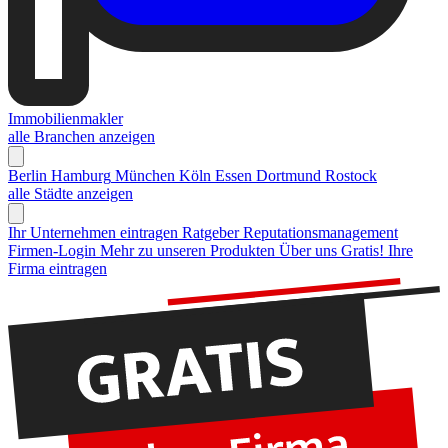
Immobilienmakler
alle Branchen anzeigen
Berlin
Hamburg
München
Köln
Essen
Dortmund
Rostock
alle Städte anzeigen
Ihr Unternehmen eintragen
Ratgeber Reputationsmanagement
Firmen-Login
Mehr zu unseren Produkten
Über uns
Gratis! Ihre
Firma eintragen