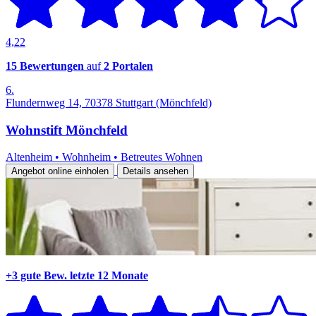
4,22
15 Bewertungen
auf
2 Portalen
6.
Flundernweg 14, 70378 Stuttgart (Mönchfeld)
Wohnstift Mönchfeld
Altenheim
•
Wohnheim
•
Betreutes Wohnen
Angebot online einholen
Details ansehen
+3 gute Bew.
letzte 12 Monate