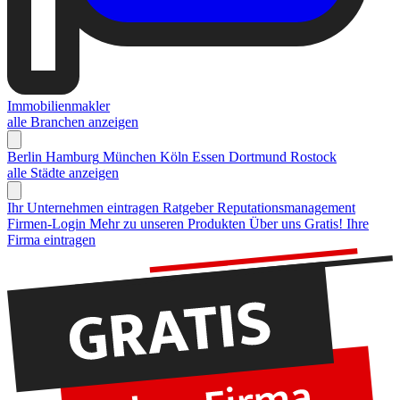
Immobilienmakler
alle Branchen anzeigen
Berlin
Hamburg
München
Köln
Essen
Dortmund
Rostock
alle Städte anzeigen
Ihr Unternehmen eintragen
Ratgeber Reputationsmanagement
Firmen-Login
Mehr zu unseren Produkten
Über uns
Gratis! Ihre
Firma eintragen