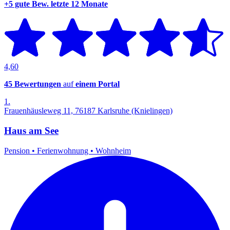
+5 gute Bew.
letzte 12 Monate
4,60
45 Bewertungen
auf
einem Portal
1.
Frauenhäusleweg 11, 76187 Karlsruhe (Knielingen)
Haus am See
Pension
•
Ferienwohnung
•
Wohnheim