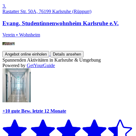
3.
Rastatter Str. 50A, 76199 Karlsruhe (Rüppurr)
Evang. Studentinnenwohnheim Karlsruhe e.V.
Verein
•
Wohnheim
Angebot online einholen
Details ansehen
Spannenden Aktivitäten in Karlsruhe & Umgebung
Powered by
GetYourGuide
+10 gute Bew.
letzte 12 Monate