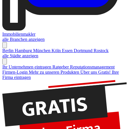
Immobilienmakler
alle Branchen anzeigen
Berlin
Hamburg
München
Köln
Essen
Dortmund
Rostock
alle Städte anzeigen
Ihr Unternehmen eintragen
Ratgeber Reputationsmanagement
Firmen-Login
Mehr zu unseren Produkten
Über uns
Gratis! Ihre
Firma eintragen