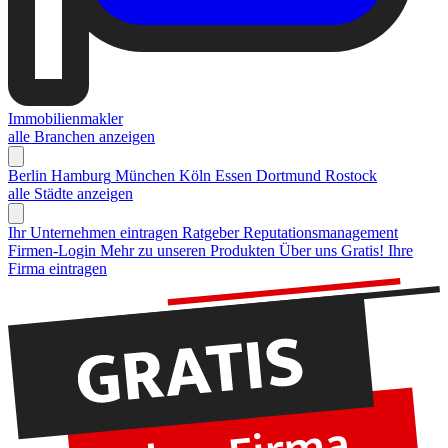
Immobilienmakler
alle Branchen anzeigen
Berlin
Hamburg
München
Köln
Essen
Dortmund
Rostock
alle Städte anzeigen
Ihr Unternehmen eintragen
Ratgeber Reputationsmanagement
Firmen-Login
Mehr zu unseren Produkten
Über uns
Gratis! Ihre
Firma eintragen