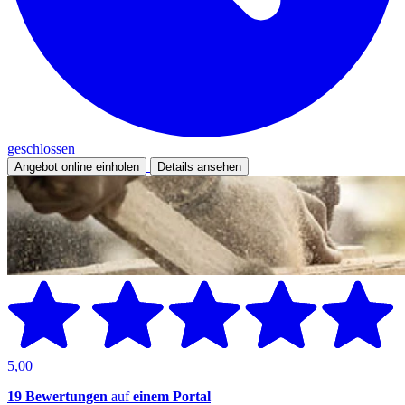
geschlossen
Angebot online einholen
Details ansehen
5,00
19 Bewertungen
auf
einem Portal