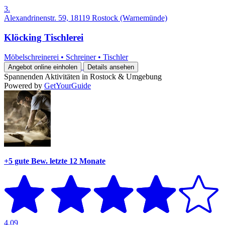
3.
Alexandrinenstr. 59, 18119 Rostock (Warnemünde)
Klöcking Tischlerei
Möbelschreinerei
•
Schreiner
•
Tischler
Angebot online einholen
Details ansehen
Spannenden Aktivitäten in Rostock & Umgebung
Powered by
GetYourGuide
+5 gute Bew.
letzte 12 Monate
4,09