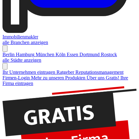
Immobilienmakler
alle Branchen anzeigen
Berlin
Hamburg
München
Köln
Essen
Dortmund
Rostock
alle Städte anzeigen
Ihr Unternehmen eintragen
Ratgeber Reputationsmanagement
Firmen-Login
Mehr zu unseren Produkten
Über uns
Gratis! Ihre
Firma eintragen