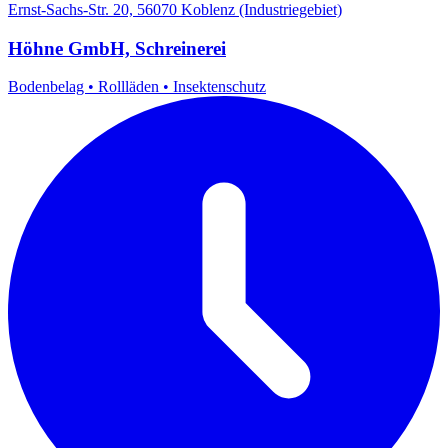
Ernst-Sachs-Str. 20, 56070 Koblenz (Industriegebiet)
Höhne GmbH, Schreinerei
Bodenbelag
•
Rollläden
•
Insektenschutz