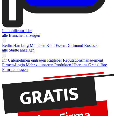
Immobilienmakler
alle Branchen anzeigen
Berlin
Hamburg
München
Köln
Essen
Dortmund
Rostock
alle Städte anzeigen
Ihr Unternehmen eintragen
Ratgeber Reputationsmanagement
Firmen-Login
Mehr zu unseren Produkten
Über uns
Gratis! Ihre
Firma eintragen