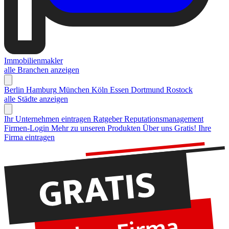
Immobilienmakler
alle Branchen anzeigen
Berlin
Hamburg
München
Köln
Essen
Dortmund
Rostock
alle Städte anzeigen
Ihr Unternehmen eintragen
Ratgeber Reputationsmanagement
Firmen-Login
Mehr zu unseren Produkten
Über uns
Gratis! Ihre
Firma eintragen