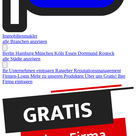
Immobilienmakler
alle Branchen anzeigen
Berlin
Hamburg
München
Köln
Essen
Dortmund
Rostock
alle Städte anzeigen
Ihr Unternehmen eintragen
Ratgeber Reputationsmanagement
Firmen-Login
Mehr zu unseren Produkten
Über uns
Gratis! Ihre
Firma eintragen