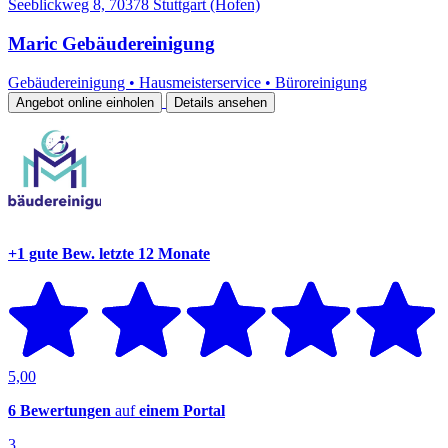
Seeblickweg 8, 70378 Stuttgart (Hofen)
Maric Gebäudereinigung
Gebäudereinigung
•
Hausmeisterservice
•
Büroreinigung
Angebot online einholen
Details ansehen
+1 gute Bew.
letzte 12 Monate
5,00
6 Bewertungen
auf
einem Portal
3.