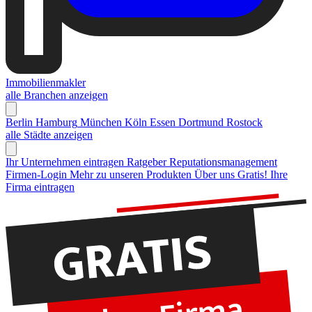
Immobilienmakler
alle Branchen anzeigen
Berlin
Hamburg
München
Köln
Essen
Dortmund
Rostock
alle Städte anzeigen
Ihr Unternehmen eintragen
Ratgeber Reputationsmanagement
Firmen-Login
Mehr zu unseren Produkten
Über uns
Gratis! Ihre
Firma eintragen