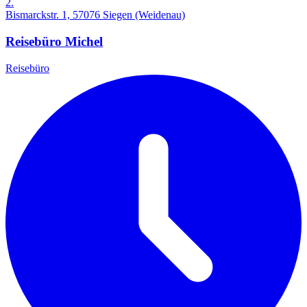
2.
Bismarckstr. 1, 57076 Siegen (Weidenau)
Reisebüro Michel
Reisebüro