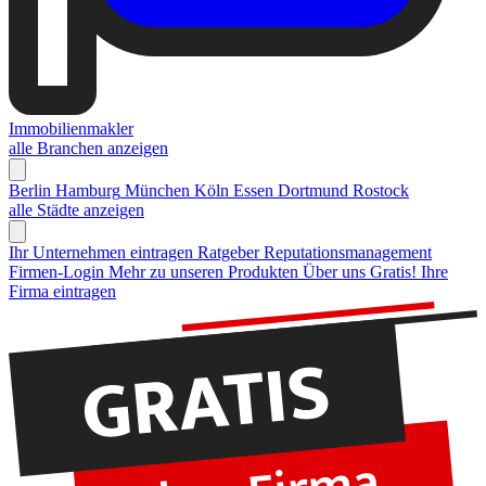
Immobilienmakler
alle Branchen anzeigen
Berlin
Hamburg
München
Köln
Essen
Dortmund
Rostock
alle Städte anzeigen
Ihr Unternehmen eintragen
Ratgeber Reputationsmanagement
Firmen-Login
Mehr zu unseren Produkten
Über uns
Gratis! Ihre
Firma eintragen