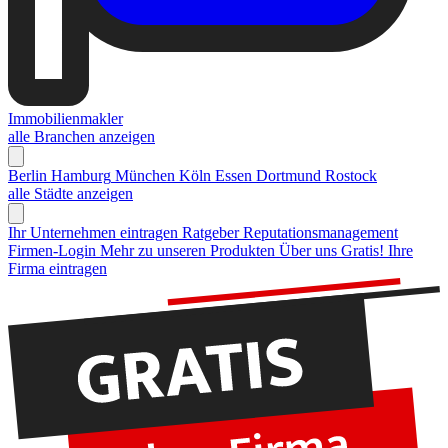
Immobilienmakler
alle Branchen anzeigen
Berlin
Hamburg
München
Köln
Essen
Dortmund
Rostock
alle Städte anzeigen
Ihr Unternehmen eintragen
Ratgeber Reputationsmanagement
Firmen-Login
Mehr zu unseren Produkten
Über uns
Gratis! Ihre
Firma eintragen