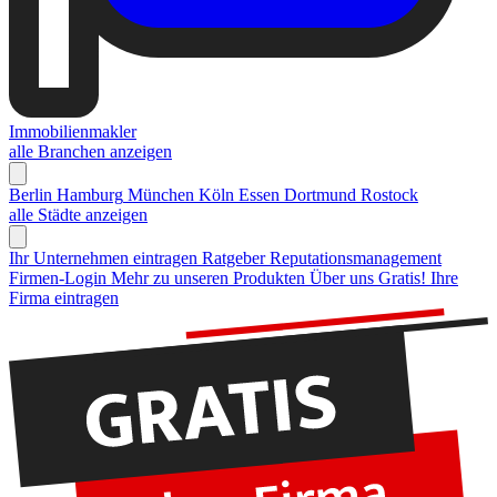
Immobilienmakler
alle Branchen anzeigen
Berlin
Hamburg
München
Köln
Essen
Dortmund
Rostock
alle Städte anzeigen
Ihr Unternehmen eintragen
Ratgeber Reputationsmanagement
Firmen-Login
Mehr zu unseren Produkten
Über uns
Gratis! Ihre
Firma eintragen