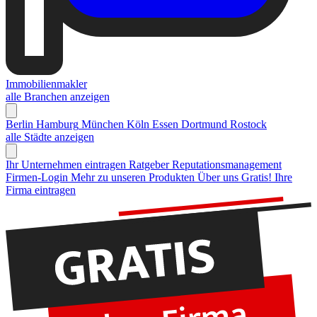
Immobilienmakler
alle Branchen anzeigen
Berlin
Hamburg
München
Köln
Essen
Dortmund
Rostock
alle Städte anzeigen
Ihr Unternehmen eintragen
Ratgeber Reputationsmanagement
Firmen-Login
Mehr zu unseren Produkten
Über uns
Gratis! Ihre
Firma eintragen