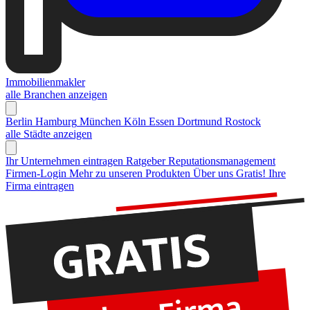
Immobilienmakler
alle Branchen anzeigen
Berlin
Hamburg
München
Köln
Essen
Dortmund
Rostock
alle Städte anzeigen
Ihr Unternehmen eintragen
Ratgeber Reputationsmanagement
Firmen-Login
Mehr zu unseren Produkten
Über uns
Gratis! Ihre
Firma eintragen