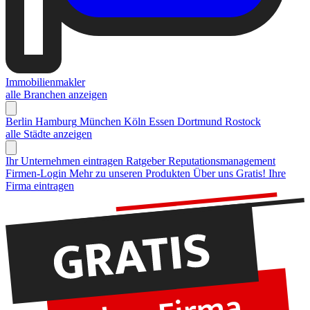
Immobilienmakler
alle Branchen anzeigen
Berlin
Hamburg
München
Köln
Essen
Dortmund
Rostock
alle Städte anzeigen
Ihr Unternehmen eintragen
Ratgeber Reputationsmanagement
Firmen-Login
Mehr zu unseren Produkten
Über uns
Gratis! Ihre
Firma eintragen