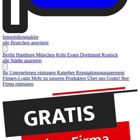
Immobilienmakler
alle Branchen anzeigen
Berlin
Hamburg
München
Köln
Essen
Dortmund
Rostock
alle Städte anzeigen
Ihr Unternehmen eintragen
Ratgeber Reputationsmanagement
Firmen-Login
Mehr zu unseren Produkten
Über uns
Gratis! Ihre
Firma eintragen