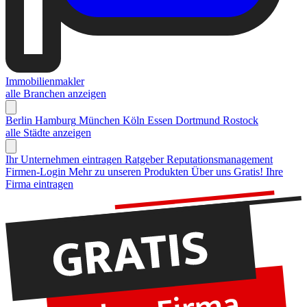
Immobilienmakler
alle Branchen anzeigen
Berlin
Hamburg
München
Köln
Essen
Dortmund
Rostock
alle Städte anzeigen
Ihr Unternehmen eintragen
Ratgeber Reputationsmanagement
Firmen-Login
Mehr zu unseren Produkten
Über uns
Gratis! Ihre
Firma eintragen