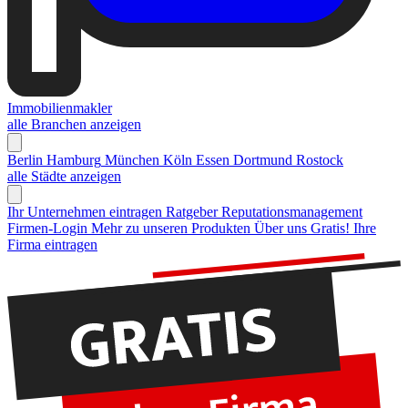
Immobilienmakler
alle Branchen anzeigen
Berlin
Hamburg
München
Köln
Essen
Dortmund
Rostock
alle Städte anzeigen
Ihr Unternehmen eintragen
Ratgeber Reputationsmanagement
Firmen-Login
Mehr zu unseren Produkten
Über uns
Gratis! Ihre
Firma eintragen