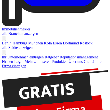
Immobilienmakler
alle Branchen anzeigen
Berlin
Hamburg
München
Köln
Essen
Dortmund
Rostock
alle Städte anzeigen
Ihr Unternehmen eintragen
Ratgeber Reputationsmanagement
Firmen-Login
Mehr zu unseren Produkten
Über uns
Gratis! Ihre
Firma eintragen