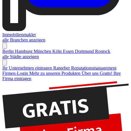
Immobilienmakler
alle Branchen anzeigen
Berlin
Hamburg
München
Köln
Essen
Dortmund
Rostock
alle Städte anzeigen
Ihr Unternehmen eintragen
Ratgeber Reputationsmanagement
Firmen-Login
Mehr zu unseren Produkten
Über uns
Gratis! Ihre
Firma eintragen