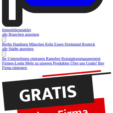
Immobilienmakler
alle Branchen anzeigen
Berlin
Hamburg
München
Köln
Essen
Dortmund
Rostock
alle Städte anzeigen
Ihr Unternehmen eintragen
Ratgeber Reputationsmanagement
Firmen-Login
Mehr zu unseren Produkten
Über uns
Gratis! Ihre
Firma eintragen