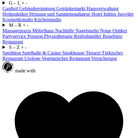
G – L
+
-
Gasthof
Gebäudereinigung
Getränkemarkt
Hausverwaltung
Heilpraktiker
Heizung und Sanitärinstallateur
Hotel
Imbiss
Juwelier
Kosmetikstudio
Küchenstudio
M – R
+
-
Massagepraxis
Möbelhaus
Nachhilfe
Nagelstudio
Notar
Optiker
Partyservice
Pension
Physiotherapie
Reifenhändler
Reisebüro
Restaurant
S – Z
+
-
Spedition
Spielhalle & Casino
Steakhouse
Tierarzt
Türkisches
Restaurant
Urologe
Vegetarisches Restaurant
Versicherung
made with