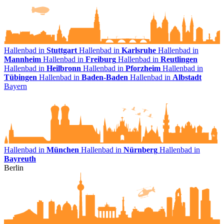
Hallenbad in
Stuttgart
Hallenbad in
Karlsruhe
Hallenbad in
Mannheim
Hallenbad in
Freiburg
Hallenbad in
Reutlingen
Hallenbad in
Heilbronn
Hallenbad in
Pforzheim
Hallenbad in
Tübingen
Hallenbad in
Baden-Baden
Hallenbad in
Albstadt
Bayern
Hallenbad in
München
Hallenbad in
Nürnberg
Hallenbad in
Bayreuth
Berlin