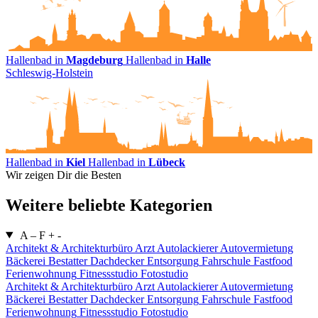
Hallenbad in
Magdeburg
Hallenbad in
Halle
Schleswig-Holstein
Hallenbad in
Kiel
Hallenbad in
Lübeck
Wir zeigen Dir die Besten
Weitere beliebte Kategorien
A – F
+
-
Architekt & Architekturbüro
Arzt
Autolackierer
Autovermietung
Bäckerei
Bestatter
Dachdecker
Entsorgung
Fahrschule
Fastfood
Ferienwohnung
Fitnessstudio
Fotostudio
Architekt & Architekturbüro
Arzt
Autolackierer
Autovermietung
Bäckerei
Bestatter
Dachdecker
Entsorgung
Fahrschule
Fastfood
Ferienwohnung
Fitnessstudio
Fotostudio