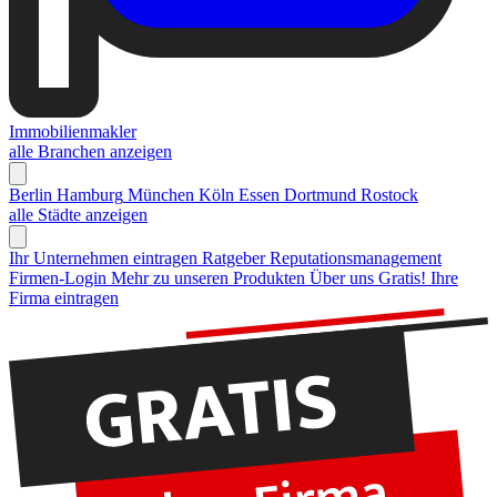
Immobilienmakler
alle Branchen anzeigen
Berlin
Hamburg
München
Köln
Essen
Dortmund
Rostock
alle Städte anzeigen
Ihr Unternehmen eintragen
Ratgeber Reputationsmanagement
Firmen-Login
Mehr zu unseren Produkten
Über uns
Gratis! Ihre
Firma eintragen