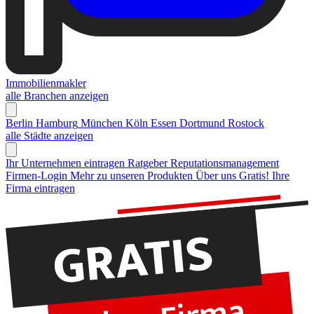
Immobilienmakler
alle Branchen anzeigen
Berlin
Hamburg
München
Köln
Essen
Dortmund
Rostock
alle Städte anzeigen
Ihr Unternehmen eintragen
Ratgeber Reputationsmanagement
Firmen-Login
Mehr zu unseren Produkten
Über uns
Gratis! Ihre
Firma eintragen