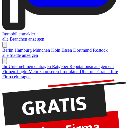
Immobilienmakler
alle Branchen anzeigen
Berlin
Hamburg
München
Köln
Essen
Dortmund
Rostock
alle Städte anzeigen
Ihr Unternehmen eintragen
Ratgeber Reputationsmanagement
Firmen-Login
Mehr zu unseren Produkten
Über uns
Gratis! Ihre
Firma eintragen