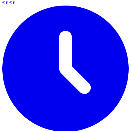
€
€
€
€