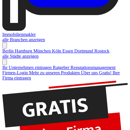
Immobilienmakler
alle Branchen anzeigen
Berlin
Hamburg
München
Köln
Essen
Dortmund
Rostock
alle Städte anzeigen
Ihr Unternehmen eintragen
Ratgeber Reputationsmanagement
Firmen-Login
Mehr zu unseren Produkten
Über uns
Gratis! Ihre
Firma eintragen