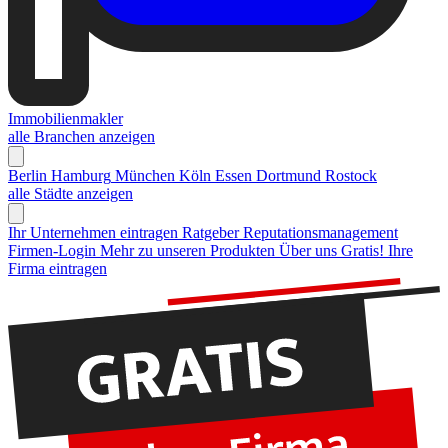
Immobilienmakler
alle Branchen anzeigen
Berlin
Hamburg
München
Köln
Essen
Dortmund
Rostock
alle Städte anzeigen
Ihr Unternehmen eintragen
Ratgeber Reputationsmanagement
Firmen-Login
Mehr zu unseren Produkten
Über uns
Gratis! Ihre
Firma eintragen